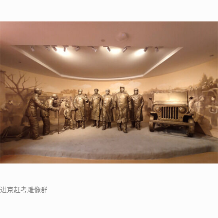
进京赶考雕像群