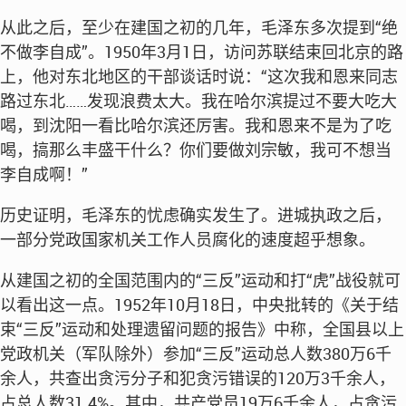
从此之后，至少在建国之初的几年，毛泽东多次提到“绝
不做李自成”。1950年3月1日，访问苏联结束回北京的路
上，他对东北地区的干部谈话时说：“这次我和恩来同志
路过东北……发现浪费太大。我在哈尔滨提过不要大吃大
喝，到沈阳一看比哈尔滨还厉害。我和恩来不是为了吃
喝，搞那么丰盛干什么？你们要做刘宗敏，我可不想当
李自成啊！”
历史证明，毛泽东的忧虑确实发生了。进城执政之后，
一部分党政国家机关工作人员腐化的速度超乎想象。
从建国之初的全国范围内的“三反”运动和打“虎”战役就可
以看出这一点。1952年10月18日，中央批转的《关于结
束“三反”运动和处理遗留问题的报告》中称，全国县以上
党政机关（军队除外）参加“三反”运动总人数380万6千
余人，共查出贪污分子和犯贪污错误的120万3千余人，
占总人数31.4%。其中，共产党员19万6千余人，占贪污