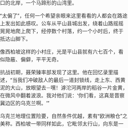
口的北岸，一个马蹄形的山湾里。
“太偏了”，任何一个希望亲眼来这里看看的人都会在路途
上发出如此感叹。公车从平山县城出发，绕着山路摇摇
晃晃地爬上爬下，经停数个村落，约一个小时后，终于
抵达山脚下。
像西柏坡这样的小村庄，光是平山县就有六七百个，看
似隐蔽、偏僻，平平无奇。
抗战初期，聂荣臻率部发现了这里。他在回忆录里描
述，“当我们冲破敌人的最后一道封锁线，走上东、西黄
泥的大山，放眼望去—嘿！滹沱河两岸的稻谷一片金黄，
在微风中翻着波浪。我对他们说：‘你们看，这真是晋察
冀边区的乌克兰啊。’”
乌克兰地理位置险要，自然条件优越，素有“欧洲粮仓”之
美称。西柏坡一带同样如此，它毗邻太行山，向东是一