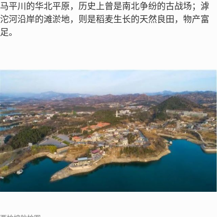
马平川的华北平原，历史上曾是南北争纷的古战场；滹
沱河沿岸的滩淤地，则是稻麦生长的天然良田，物产富
足。