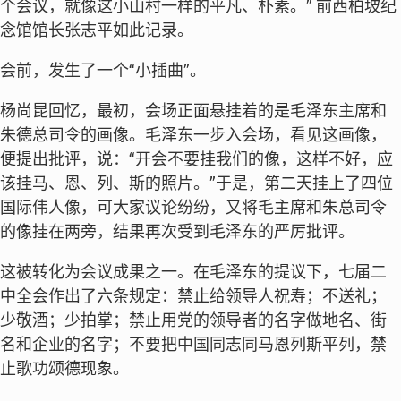
个会议，就像这小山村一样的平凡、朴素。” 前西柏坡纪
念馆馆长张志平如此记录。
会前，发生了一个“小插曲”。
杨尚昆回忆，最初，会场正面悬挂着的是毛泽东主席和
朱德总司令的画像。毛泽东一步入会场，看见这画像，
便提出批评，说：“开会不要挂我们的像，这样不好，应
该挂马、恩、列、斯的照片。”于是，第二天挂上了四位
国际伟人像，可大家议论纷纷，又将毛主席和朱总司令
的像挂在两旁，结果再次受到毛泽东的严厉批评。
这被转化为会议成果之一。在毛泽东的提议下，七届二
中全会作出了六条规定：禁止给领导人祝寿；不送礼；
少敬酒；少拍掌；禁止用党的领导者的名字做地名、街
名和企业的名字；不要把中国同志同马恩列斯平列，禁
止歌功颂德现象。