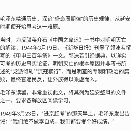
毛泽东精通历史，深谙“盛衰周期律”的历史规律，从延安
时期便开始思考这一难题。
当时，为反驳蒋介石《中国之命运》一书中对明朝灭亡
的解读，1944年3月19日，《新华日报》刊登了郭沫若撰
写的《甲申三百年祭》一文。郭沫若引经据典，以详实
可考的历史事实论证，明朝灭亡的根本原因并非蒋书所
述的“党派倾轧”“流寇横行”，而是明室的专制和政治的腐
败，最终官逼民反，让外族得以乘虚而入。
毛泽东读罢，非常重视此文，将其列为延安整风的文件
之一，要求各解放区阅读学习。
1949年3月23日，“进京赶考”的那天早上，毛泽东发出告
诫：“我们绝不做李自成，我们都要考个好成绩。”