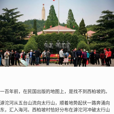
一百年前，在民国出版的地图上，是找不到西柏坡的。
滹沱河从五台山流向太行山，顺着地势起伏一路奔涌向
东，汇入海河。西柏坡村恰好分布在滹沱河冲破太行山