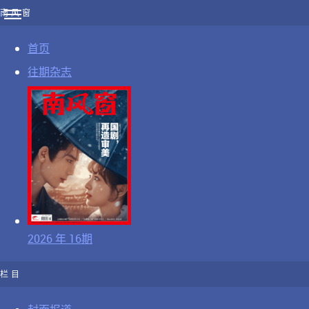
南风窗
首页
往期杂志
2026 年 16期
栏目