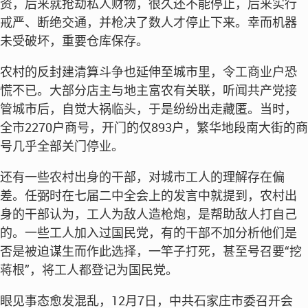
资，后来就抢劫私人财物，很久还不能停止，后来实行
戒严、断绝交通，并枪决了数人才停止下来。幸而机器
未受破坏，重要仓库保存。
农村的反封建清算斗争也延伸至城市里，令工商业户恐
慌不已。大部分店主与地主富农有关联，听闻共产党接
管城市后，自觉大祸临头，于是纷纷出走藏匿。当时，
全市2270户商号，开门的仅893户，繁华地段南大街的商
号几乎全部关门停业。
还有一些农村出身的干部，对城市工人的理解存在偏
差。任弼时在七届二中全会上的发言中就提到，农村出
身的干部认为，工人为敌人造枪炮，是帮助敌人打自己
的。一些工人加入过国民党，有的干部不加分析他们是
否是被迫谋生而作此选择，一竿子打死，甚至号召要“挖
蒋根”，将工人都登记为国民党。
眼见事态愈发混乱，12月7日，中共石家庄市委召开会