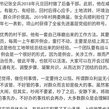
书记张全兵2018年元旦回村做了后备干部。此前，他在
，有能力、有经验，回村后得心应手，土地流转、环境
，群众评价很高。2019年村两委换届，张全兵顺利担任了村
年七一表彰，项山村获得了全省先进基层党组织的称号
优秀的村干部。他有一套自己琢磨出来的工作方法。其
员，每周一上午都开例会，雷打不动，主要是总结上周
这是他在工地带班总结出来的好经验。一个团队要有战斗
。例会是一个很好的形式，因为是例会，关涉工作，故而
治任务，彼此平等，也就可以活泼。大家可以在开会过
互通有无、调整步骤、凝聚共识，从而达到了团结的目的
书记觉得，做任何事情，一定要持之以恒。所谓群众利益无
不该管、不好管的事，对群众而言却是极大的事。虽然
大闹，但其实，吵闹不要紧，吵了之后，安静下来，将
的事先办，不好办的事找机会再办，大多数群众是会理解