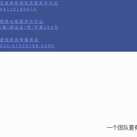
互联网新闻信息服务许可证
44120180010
网络出版服务许可证
(署)网出证(粤)字第065号
虚假新闻举报电话
020-61036188-8096
一个团队要