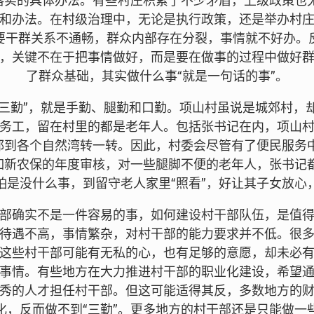
抓落实的具体办法。有些村庄积累了不少矛盾，上级政策也
和办法。在村级治理中，无论是执行政策，还是举办村
要干群关系不通畅，群众内部存在分裂，事情就不好办。
，关键不在于把事情做好，而是要在做事的过程中做好
了群众基础，其实做什么事“就是一句话的事”。
谓“三勤”，就是手勤、腿勤和口勤。项山村虽说是城郊村，
务工，留在村里的都是老年人。包括张书记在内，项山
事都到各个自然湾转一转。因此，村委会尽管有了便民服务
比如新农保的年度审核，对一些腿脚不便的老年人，张书记
怕是没什么事，到留守老人家里“照看”，好让其子女放心
部确实不是一件容易的事，如何建设村干部队伍，是值
待遇不高，事情繁杂，对村干部的能力要求并不低。很
这些村干部可能有无私的心，也有足够的意愿，却未必
事情。有些地方在大力推进村干部的职业化建设，希望
秀的人才担任村干部。但这可能适得其反，多数地方的
化，反而做不到“三勤”。更多地方的村干部还是只能做一