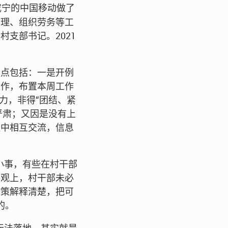
咸宁的中国移动做了
治理、组织劳务等工
支部书记。2021
。
要点包括：一是开例
工作，布置本周工作
力，非得“团结、紧
严肃；又因是没有上
程中相互交流，信息
。
小事，有些在村干部
客观上，村干部未必
政策解释清楚，把可
的。