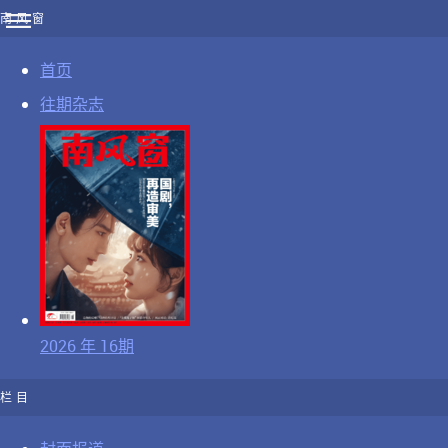
南风窗
首页
往期杂志
2026 年 16期
栏目