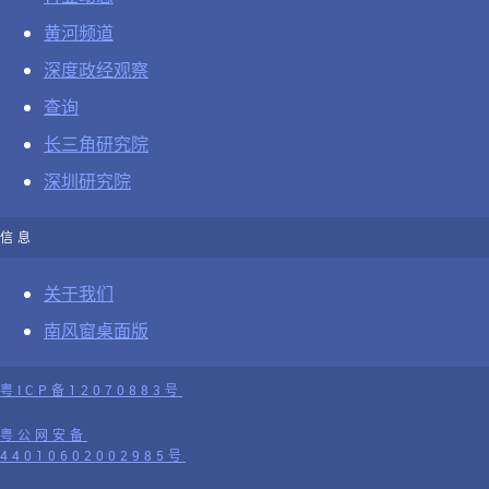
黄河频道
深度政经观察
查询
长三角研究院
深圳研究院
信息
关于我们
南风窗桌面版
粤ICP备12070883号
粤公网安备
44010602002985号