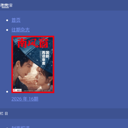
南风窗
首页
往期杂志
2026 年 16期
栏目