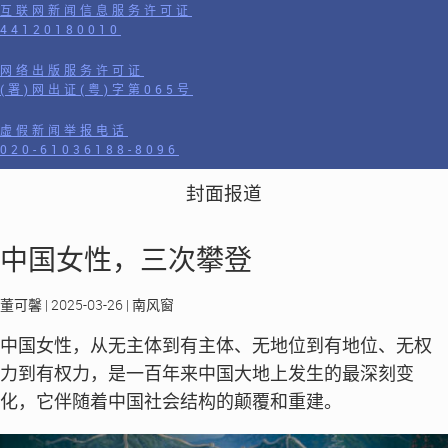
互联网新闻信息服务许可证
44120180010
网络出版服务许可证
(署)网出证(粤)字第065号
虚假新闻举报电话
020-61036188-8096
封面报道
中国女性，三次攀登
董可馨 | 2025-03-26 | 南风窗
中国女性，从无主体到有主体、无地位到有地位、无权
力到有权力，是一百年来中国大地上发生的最深刻变
化，它伴随着中国社会结构的颠覆和重建。