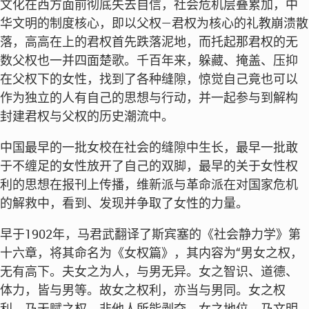
文化在西方面前彻底失去自信，社会危机层叠累加，中
华文明的制度核心，即以父权—君权为核心的礼教崩溃散
落，高高在上的君权首先跌落泥地，而托起那君权的无
数父权也一并四面楚歌。千百年来，躲藏、掩盖、压抑
在父权下的女性，找到了各种缝隙，惊觉自己竟也可以
作为独立的人有自己的思想与行动，并一起参与到解构
封建君权与父权的历史潮流中。
中国最早的一批女校在社会的缝隙中生长，最早一批敢
于不缠足的女性放开了自己的双脚，最早的关于女性权
利的思想在报刊上传播，维新派与革命派在对国家危机
的解救中，看到、发现并争取了女性的力量。
早于1902年，马君武翻译了斯宾塞的《社会静力学》第
十六章，将其命名为《女权篇》，其内容为“男女之权，
无有高下。夫女之为人，与男无异。女之智识、道德、
体力，皆与男等。故女之权利，亦当与男同。女之权
利，乃天赋之权，非他人所能剥夺。女之地位，乃文明