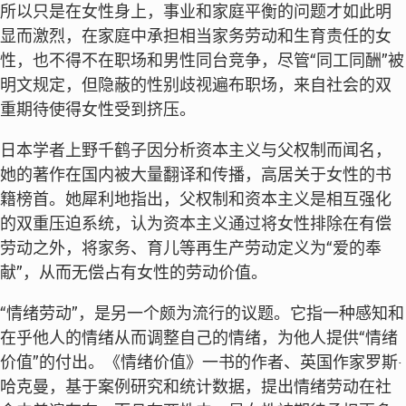
所以只是在女性身上，事业和家庭平衡的问题才如此明
显而激烈，在家庭中承担相当家务劳动和生育责任的女
性，也不得不在职场和男性同台竞争，尽管“同工同酬”被
明文规定，但隐蔽的性别歧视遍布职场，来自社会的双
重期待使得女性受到挤压。
日本学者上野千鹤子因分析资本主义与父权制而闻名，
她的著作在国内被大量翻译和传播，高居关于女性的书
籍榜首。她犀利地指出，父权制和资本主义是相互强化
的双重压迫系统，认为资本主义通过将女性排除在有偿
劳动之外，将家务、育儿等再生产劳动定义为“爱的奉
献”，从而无偿占有女性的劳动价值。
“情绪劳动”，是另一个颇为流行的议题。它指一种感知和
在乎他人的情绪从而调整自己的情绪，为他人提供“情绪
价值”的付出。《情绪价值》一书的作者、英国作家罗斯·
哈克曼，基于案例研究和统计数据，提出情绪劳动在社