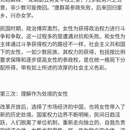
意，非少数可能挽回。”唐群英参政失败，后来回归家
乡，兴办女学。
民国时期，政治博弈激烈，女性为获得政治权力进行斗
争和争取，这一过程多的是遭遇对抗和失败。和女性为
主体通过斗争获得权力的路径不一样，社会主义共和国
下的女性，一如少数民族，其权力的获得，包括按比例
要求保障和逐步提高女性的参政权，是在统一格局下分
配所得，带有如上所述的浓厚的社会主义色彩。
第三次：理解作为处境的女性
改革开放后，选择了市场经济的中国，也将女性带入了
新的历史处境。国家权力边界不断明晰，民间日趋活
跃，人们脱离了单位机制，重新走向独立的、自我负责