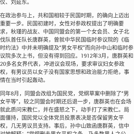
仪、刘延东。
在政治参与上，共和国相较于民国时期，的确向上迈出
重要一步。民国初建时，女性对参政权提出了明确要
求，秋瑾的战友、中国同盟会的第一个女会员、女子北
伐队首任队长唐群英，曾就中华民国临时参议院的《临
时约法》中并未明确提及“男女平权”而向孙中山和临时参
议院多次上书，但没有得到回应。1912年3月，唐群英和
20多名女界代表，冲进议会现场，要求审议妇女参政
权，有男议员以女子没有国家思想和政治能力拒绝，事
情在当时引起轰动。
同年8月，同盟会改组为国民党，党纲草案中删除了“男
女平等”，较之同盟会时期还后退一步，唐群英也在会场
就此质问宋教仁，并在盛怒之下，动手打了宋教仁。局
面僵持，国民党以全体党员投票表决是否保留男女平
权，几无男议员支持。事后，孙中山致函唐群英，信中
对她解释：“党纲删去男女平权之条，乃多数男人之公