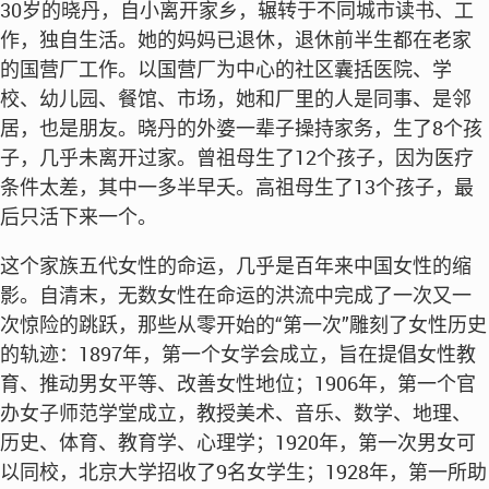
30岁的晓丹，自小离开家乡，辗转于不同城市读书、工
作，独自生活。她的妈妈已退休，退休前半生都在老家
的国营厂工作。以国营厂为中心的社区囊括医院、学
校、幼儿园、餐馆、市场，她和厂里的人是同事、是邻
居，也是朋友。晓丹的外婆一辈子操持家务，生了8个孩
子，几乎未离开过家。曾祖母生了12个孩子，因为医疗
条件太差，其中一多半早夭。高祖母生了13个孩子，最
后只活下来一个。
这个家族五代女性的命运，几乎是百年来中国女性的缩
影。自清末，无数女性在命运的洪流中完成了一次又一
次惊险的跳跃，那些从零开始的“第一次”雕刻了女性历史
的轨迹：1897年，第一个女学会成立，旨在提倡女性教
育、推动男女平等、改善女性地位；1906年，第一个官
办女子师范学堂成立，教授美术、音乐、数学、地理、
历史、体育、教育学、心理学；1920年，第一次男女可
以同校，北京大学招收了9名女学生；1928年，第一所助