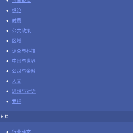
封面报道
纵论
时局
公共政策
区域
调查与科技
中国与世界
公司与金融
人文
思想与对话
专栏
专栏
行业动态