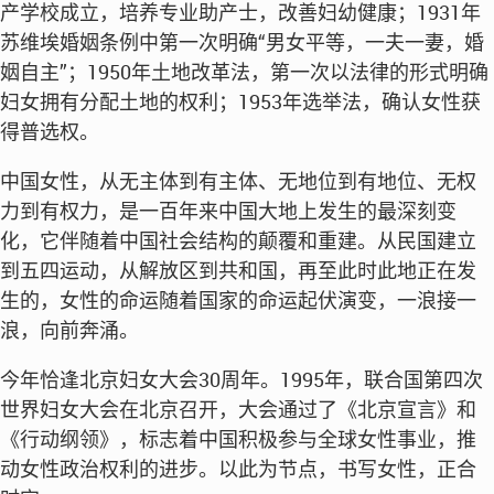
产学校成立，培养专业助产士，改善妇幼健康；1931年
苏维埃婚姻条例中第一次明确“男女平等，一夫一妻，婚
姻自主”；1950年土地改革法，第一次以法律的形式明确
妇女拥有分配土地的权利；1953年选举法，确认女性获
得普选权。
中国女性，从无主体到有主体、无地位到有地位、无权
力到有权力，是一百年来中国大地上发生的最深刻变
化，它伴随着中国社会结构的颠覆和重建。从民国建立
到五四运动，从解放区到共和国，再至此时此地正在发
生的，女性的命运随着国家的命运起伏演变，一浪接一
浪，向前奔涌。
今年恰逢北京妇女大会30周年。1995年，联合国第四次
世界妇女大会在北京召开，大会通过了《北京宣言》和
《行动纲领》，标志着中国积极参与全球女性事业，推
动女性政治权利的进步。以此为节点，书写女性，正合