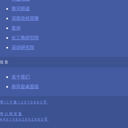
黄河频道
深度政经观察
查询
长三角研究院
深圳研究院
信息
关于我们
南风窗桌面版
粤ICP备12070883号
粤公网安备
44010602002985号