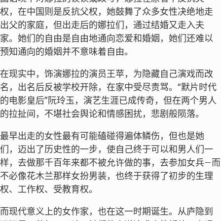
权，在中国则是反抗父权，她鼓舞了众多女性决绝地走
出父的家庭，但出走后的娜拉们，通过结婚又走入夫
家。她们的自由是自由地通向恋爱和婚姻，她们还难以
预知通向的婚姻并不意味着自由。
在现实中，饰演娜拉的演员王苹，为隐藏自己演戏而改
名，出名后反被学校开除，在家中受尽责骂。“默片时代
的电影皇后”阮玲玉，演艺生涯已成传奇，但在两个男人
的拉扯间，不堪社会舆论和情感困扰，悲剧般陨落。
最早出走的女性最有可能磕碰得遍体鳞伤，但也是她
们，迈出了历史性的一步，使自己终于可以和男人们一
样，去做那千百年来都不被允许做的事，去参加女兵—而
不必像花木兰那样女扮男装，也终于获得了初步的生理
权、工作权、受教育权。
而现代意义上的女作家，也在这一时期诞生。从庐隐到