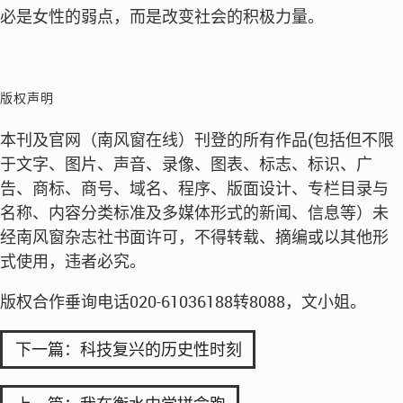
必是女性的弱点，而是改变社会的积极力量。
版权声明
本刊及官网（南风窗在线）刊登的所有作品(包括但不限
于文字、图片、声音、录像、图表、标志、标识、广
告、商标、商号、域名、程序、版面设计、专栏目录与
名称、内容分类标准及多媒体形式的新闻、信息等）未
经南风窗杂志社书面许可，不得转载、摘编或以其他形
式使用，违者必究。
版权合作垂询电话020-61036188转8088，文小姐。
下一篇：科技复兴的历史性时刻