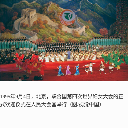
1995年9月4日，北京，联合国第四次世界妇女大会的正
式欢迎仪式在人民大会堂举行（图/视觉中国）