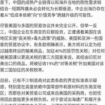
景下，中国的成熟产业链得以和海外当地的刚性需求相
结合—短期阵痛未必会转化为长期衰退，中企出海仍存在
着从“低成本依赖”向“价值竞争”跨越升级的可能性。
尽管美国与多国的贸易协议并未完全公开，但举一反
三，中国企业在东南亚的巨额投资，正遭遇着美国在该
地区实施“高关税+毒丸政策”的威胁。美国和亚洲一些国
家的贸易协议中，有条款明确表示，美方将对认定为经
过越南转运的输美商品，加征40%的惩罚性关税；对任何
被美国课以更高关税的第三方国家来说，其经由印尼对
美出口的商品，将被征收19%的“对等关税”外加美国对该
第三国加征的关税税率。
目前，已有不少制造商对此类条款的界定标准表示疑
惑，特别是在高度依赖中国零部件和原材料的东南亚地
区；而那些对美贸易公司或来自美国的采购商，也担忧
将因此面临更多关税负担。对于尝试出海建厂和展开多