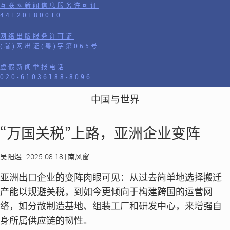
互联网新闻信息服务许可证
44120180010
网络出版服务许可证
(署)网出证(粤)字第065号
虚假新闻举报电话
020-61036188-8096
中国与世界
“万国关税”上路，亚洲企业变阵
吴阳煜 | 2025-08-18 | 南风窗
亚洲出口企业的变阵肉眼可见：从过去简单地选择搬迁
产能以规避关税，到如今更倾向于构建跨国的运营网
络，如分散制造基地、组装工厂和研发中心，来增强自
身所属供应链的韧性。