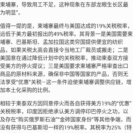
柬埔寨，导致用工不足，这种现象在东部龙眼生长区最
为明显”。
值得一提的是，柬埔寨最终与美国达成的19%关税税率，
远低于美方最初报出的49%税率。其背景一是美国需要柬
埔寨、巴基斯坦、孟加拉国这类穷国提供便宜的纺织
品，如果关税太高会直接令当地工厂裁员或搬走；二是
美国意在通过降低计划中的关税税率，推动柬泰双方接
受美方的停火提议；三是美国要求柬埔寨严格审查出口
商品的原材料来源，确保非中国等国家的产品，否则无
法享受“优惠”关税—这一条件迫使柬埔寨调整供应链，增
加本土化采购的比例。
相较于柬泰双方因同意停火而各自获得美方19%的“优惠”
关税税率，印度因拒绝承认美方调停印巴停火之功，以
及存在“购买俄罗斯石油”“金砖国家身份”等其他争端，而
没有获得与巴基斯坦一样的19%税率。其税率为25%（特