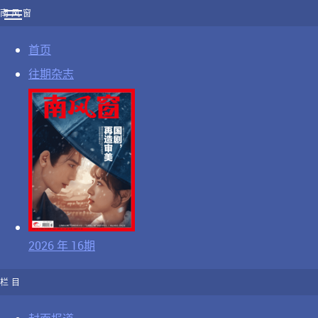
南风窗
首页
往期杂志
2026 年 16期
栏目