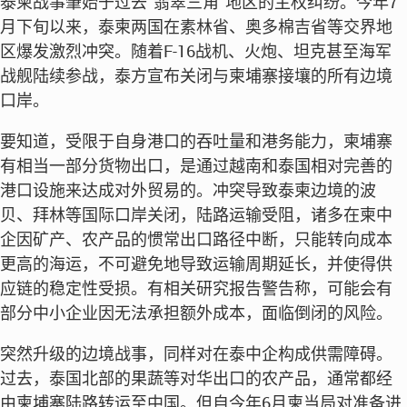
泰柬战事肇始于过去“翡翠三角”地区的主权纠纷。今年7
月下旬以来，泰柬两国在素林省、奥多棉吉省等交界地
区爆发激烈冲突。随着F-16战机、火炮、坦克甚至海军
战舰陆续参战，泰方宣布关闭与柬埔寨接壤的所有边境
口岸。
要知道，受限于自身港口的吞吐量和港务能力，柬埔寨
有相当一部分货物出口，是通过越南和泰国相对完善的
港口设施来达成对外贸易的。冲突导致泰柬边境的波
贝、拜林等国际口岸关闭，陆路运输受阻，诸多在柬中
企因矿产、农产品的惯常出口路径中断，只能转向成本
更高的海运，不可避免地导致运输周期延长，并使得供
应链的稳定性受损。有相关研究报告警告称，可能会有
部分中小企业因无法承担额外成本，面临倒闭的风险。
突然升级的边境战事，同样对在泰中企构成供需障碍。
过去，泰国北部的果蔬等对华出口的农产品，通常都经
由柬埔寨陆路转运至中国。但自今年6月柬当局对准备进