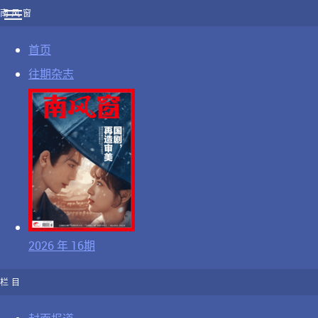
南风窗
首页
往期杂志
2026 年 16期
栏目