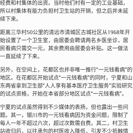
经费和村集体的出资。当时他们村有一定的工业基础，
所以村集体有能力负担村卫生站的开销，但之后并未延
续下来。
距离三华村50公里的清远市清城区古城社区从1968年开
始设置了一个卫生室，由居委会聘请两名乡医坐诊，居
民看病只需交一元，其余费用由居委会补贴。这一做法
一直延续了下来。
另外，在空间上，花都区也并非唯一推行“一元钱看病”的
地区。在花都区开始试点“一元钱看病”的同时，宁夏和山
东两省拿到卫生部“人人享有基本医疗卫生服务”实验研究
的试点资格，开始在本省部分地区试点“一元钱看病”。
宁夏的试点虽然得到不少媒体的表扬，但也露出一些问
题。其一，银川市的一元钱看病因为资金问题，限制了
每人一年不超过六次，超过次数需自费。其二，村卫生
站收归后，以往承包的村医收入降低，引发不少抵触情