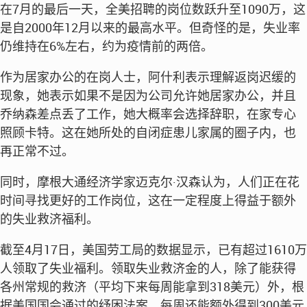
在7月的最后一天，全美招聘的岗位数跃升至1090万，这
是自2000年12月以来的最高水平。但奇怪的是，失业率
仍维持在6%左右，约为疫情前的两倍。
作为居家办公的在岗人士，阿什利表示理解返岗迟缓的
现象，她表示如果不是因为公司允许她居家办公，并且
乔纳森差点丢了工作，她大概率会选择辞职，在家专心
照顾卡特。这在她所处的自闭症患儿家属的圈子内，也
再正常不过。
同时，摩根大通经济学家迈克尔·汉森认为，人们正在花
时间寻找更好的工作岗位，这在一定程度上得益于额外
的失业救济福利。
截至4月17日，美国劳工局的数据显示，已有超过1610万
人领取了失业福利。领取失业救济金的人，除了能获得
各州常规的救济（平均下来每周能拿到318美元）外，根
据美国国会通过的纾困法案，每周还能额外得到300美元