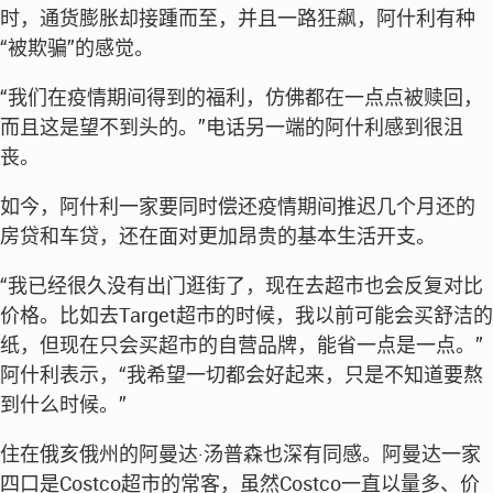
时，通货膨胀却接踵而至，并且一路狂飙，阿什利有种
“被欺骗”的感觉。
“我们在疫情期间得到的福利，仿佛都在一点点被赎回，
而且这是望不到头的。”电话另一端的阿什利感到很沮
丧。
如今，阿什利一家要同时偿还疫情期间推迟几个月还的
房贷和车贷，还在面对更加昂贵的基本生活开支。
“我已经很久没有出门逛街了，现在去超市也会反复对比
价格。比如去Target超市的时候，我以前可能会买舒洁的
纸，但现在只会买超市的自营品牌，能省一点是一点。”
阿什利表示，“我希望一切都会好起来，只是不知道要熬
到什么时候。”
住在俄亥俄州的阿曼达·汤普森也深有同感。阿曼达一家
四口是Costco超市的常客，虽然Costco一直以量多、价