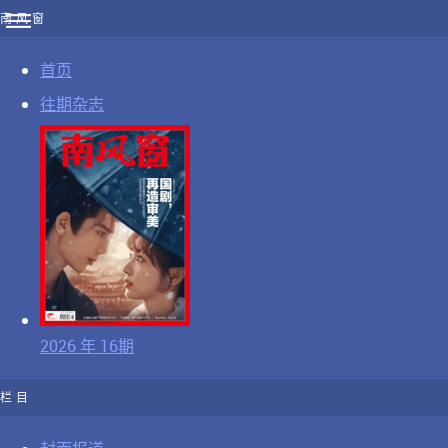
南风窗
首页
往期杂志
2026 年 16期
栏目