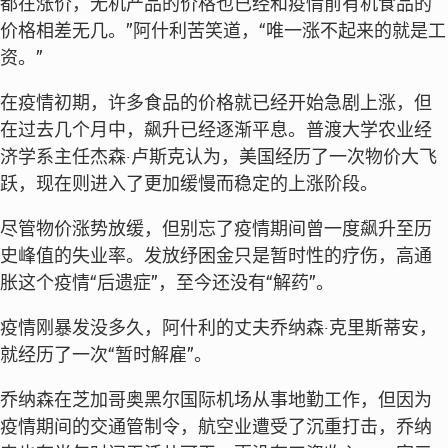
都在涨价，无机产品的价格也已经和疫情前有机食品的
价格相差无几。”阿什利苦笑道，“唯一涨不起来的就是工
资。”
在疫情初期，许多食品的价格就已经开始急剧上涨，但
在过去几个月中，飙升已经逐渐平息。普渡大学农业经
济学系主任杰森·卢斯克认为，美国经历了一次物价大飞
跃，现在则进入了更加缓慢而稳定的上涨阶段。
尽管物价涨势放缓，但别忘了疫情期间曾一度飙升至历
史峰值的失业率。发放纾困金只是暂时性的疗伤，高通
胀这个疫情“后遗症”，至今还没有“解药”。
疫情刚暴发没多久，阿什利的丈夫乔纳森·克里斯蒂安，
就经历了一次“暂时解雇”。
乔纳森在芝加哥奥黑尔国际机场从事地勤工作，但因为
疫情期间的交通管制令，航空业遭受了沉重打击，乔纳