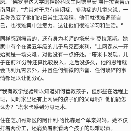
磨。”佛罗里达大学的神经科医生阿德里安·埃什拉吉告诉
南风窗，“尤其对于患有自闭症、多动症的儿童来说，一
旦你改变了他们的日常生活流程，他们就很难调整自
己，也很难集中注意力，这让他们很难学习和生活。”
同样感到痛苦的，还有身为老师的塔米卡·莫拉莱斯。她
家中有个在读五年级的儿子马克西米利。“上网课从一开
始就是一场灾难，对他没有一点好处。”塔米卡发现，儿
子在前20分钟还算比较投入，之后没多久，他的思绪就
会飞到九霄云外，并且任何细微的声音、任何琐碎的事
情都足以让他分心。
“我有教学经验所以知道如何管教孩子，但那些在远程上
班，同时家里还有上网课的孩子们的父母呢？他们能怎
么办？”塔米卡感到分身乏术。
住在芝加哥郊区的阿什利·哈比森是个单亲妈妈，她不仅
打着两份工，还肩负着照看两个孩子的艰难职责。