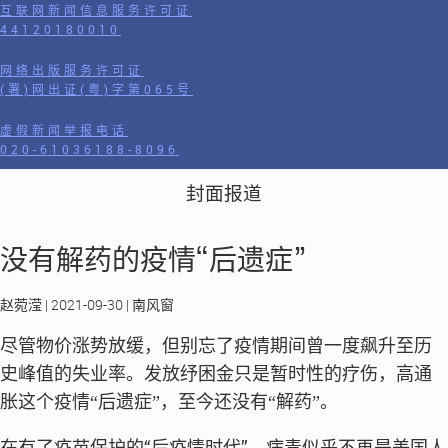
互联网新闻信息服务许可证
44120180010
网络出版服务许可证
(署)网出证(粤)字第065号
虚假新闻举报电话
020-61036188-8096
封面报道
没有解药的疫情“后遗症”
赵菀滢 | 2021-09-30 | 南风窗
尽管物价涨势放缓，但别忘了疫情期间曾一度飙升至历
史峰值的失业率。发放纾困金只是暂时性的疗伤，高通
胀这个疫情“后遗症”，至今还没有“解药”。
在有了疫苗保护的“后疫情时代”，病毒似乎不再是美国人