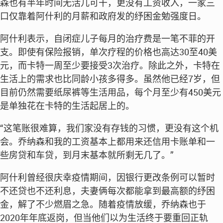
森也有半年时间无活儿可干，更没有工资收入，一家三
口仅靠着阿什利的月薪和政府发的纾困金勉强度日。
阿什利表示，自闭症儿子每月的治疗费是一笔不菲的开
支。即使有保险报销，单次疗程的价格也高达30至40美
元，而卡特一周至少要接受3次治疗。除此之外，卡特在
生活上的需求也比同龄小孩多得多。虽然他已经7岁，但
目前仍然需要纸尿裤等生活用品，每个月至少有450美元
是单独花在卡特的生活起居上的。
“这笔账很难算，我们家没有存钱的习惯，更没有这个机
会。乔纳森和我的工资基本上都用来还信用卡账单和一
些房贷和车贷，到月末基本就所剩无几了。”
阿什利曾经很庆幸疫情期间，因银行更改条例可以暂时
不还贷也不还利息，夫妻俩每次都能拿到最高额的纾困
金，解了不少燃眉之急。随着疫情放缓，乔纳森也于
2020年年底返岗，但当他们以为生活终于要重回正轨