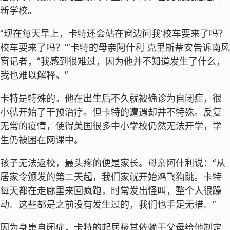
新学校。
“现在每天早上，卡特还会站在窗边问我‘校车要来了吗？
校车要来了吗？’”卡特的母亲阿什利·克里斯蒂安告诉南风
窗记者，“我感到很难过，因为他并不知道发生了什么，
我也难以解释。”
卡特是特殊的。他在出生后不久就被确诊为自闭症，很
小就开始了干预治疗。但卡特的遭遇却并不特殊。反复
无常的疫情，使得美国很多中小学校仍然无法开学，学
生仍被困在网课中。
孩子无法返校，最头疼的便是家长。母亲阿什利说：“从
居家令颁发的第二天起，我们家就开始鸡飞狗跳。卡特
每天都在走廊里来回疯跑，时常发出怪叫，整个人很躁
动。这些都是之前没有发生过的，我们也手足无措。”
因为身患自闭症，卡特的起居极其依赖于父母给他制定